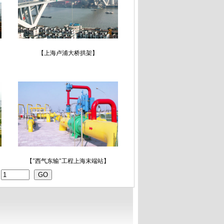
】
【上海卢浦大桥拱架】
【"西气东输"工程上海末端站】
到