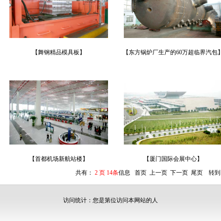
【舞钢精品模具板】
【东方锅炉厂生产的60万超临界汽包
【首都机场新航站楼】
【厦门国际会展中心】
共有：
2 页 14条
信息
首页
上一页
下一页
尾页
转
访问统计：您是第
位访问本网站的人