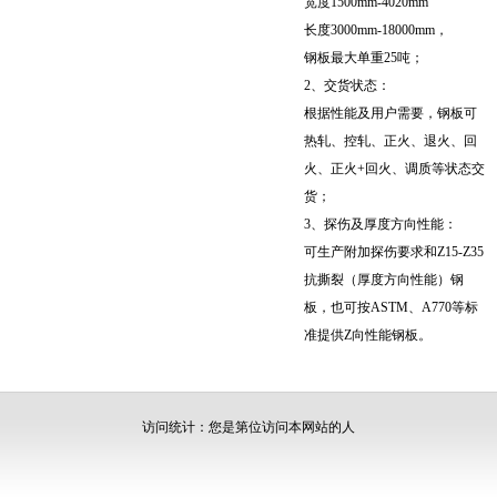
宽度1500mm-4020mm
长度3000mm-18000mm，
钢板最大单重25吨；
2、交货状态：
根据性能及用户需要，钢板可
热轧、控轧、正火、退火、回
火、正火+回火、调质等状态交
货；
3、探伤及厚度方向性能：
可生产附加探伤要求和Z15-Z35
抗撕裂（厚度方向性能）钢
板，也可按ASTM、A770等标
准提供Z向性能钢板。
访问统计：您是第
位访问本网站的人